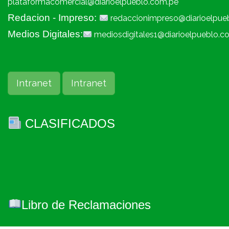
plataformacomercial@diarioelpueblo.com.pe
Redacion - Impreso:
redaccionimpreso@diarioelpue
Medios Digitales:
mediosdigitales1@diarioelpueblo.c
Intranet
Intranet
CLASIFICADOS
Libro de Reclamaciones