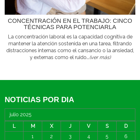
CONCENTRACIÓN EN EL TRABAJO: CINCO
TÉCNICAS PARA POTENCIARLA
La concentración laboral es la capacidad cognitiva de
mantener la atención sostenida en una tarea, filtrando
distracciones internas como el cansancio o la ansiedad,
y externas como el ruido...
(ver más)
NOTICIAS POR DIA
julio 2025
L
M
X
J
V
S
D
1
2
3
4
5
6