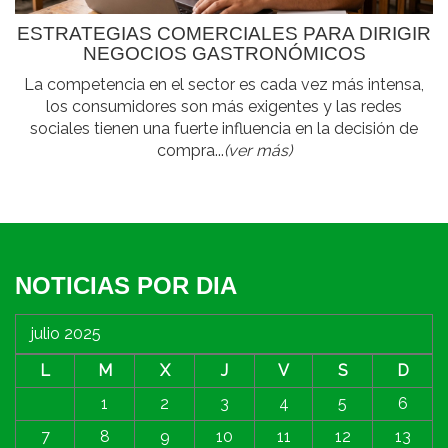
ESTRATEGIAS COMERCIALES PARA DIRIGIR
NEGOCIOS GASTRONÓMICOS
La competencia en el sector es cada vez más intensa,
los consumidores son más exigentes y las redes
sociales tienen una fuerte influencia en la decisión de
compra...
(ver más)
NOTICIAS POR DIA
julio 2025
L
M
X
J
V
S
D
1
2
3
4
5
6
7
8
9
10
11
12
13