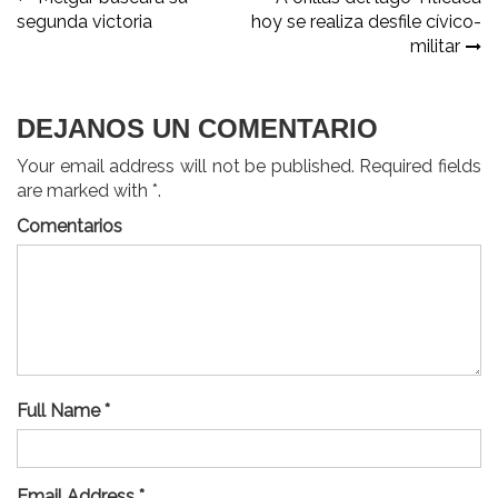
Navegación
segunda victoria
hoy se realiza desfile cívico-
de
militar
entradas
DEJANOS UN COMENTARIO
Your email address will not be published. Required fields
are marked with *.
Comentarios
Full Name *
Email Address *