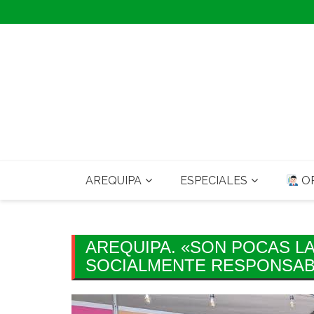
Skip
to
content
AREQUIPA
ESPECIALES
OP
AREQUIPA. «SON POCAS L
SOCIALMENTE RESPONSAB