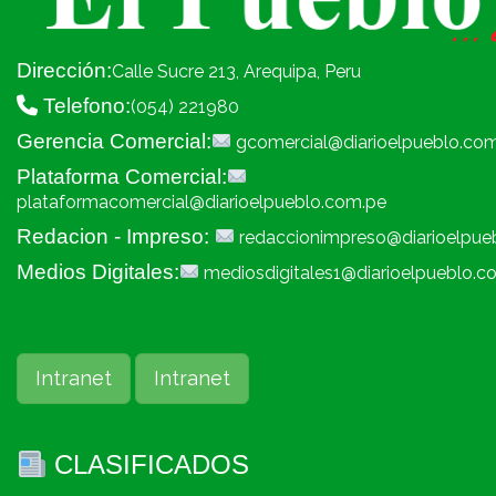
Dirección:
Calle Sucre 213, Arequipa, Peru
Telefono:
(054) 221980
Gerencia Comercial:
gcomercial@diarioelpueblo.co
Plataforma Comercial:
plataformacomercial@diarioelpueblo.com.pe
Redacion - Impreso:
redaccionimpreso@diarioelpue
Medios Digitales:
mediosdigitales1@diarioelpueblo.c
Intranet
Intranet
CLASIFICADOS