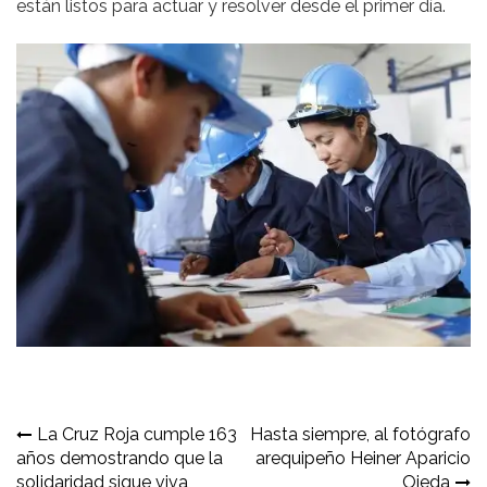
están listos para actuar y resolver desde el primer día.
Navegación
La Cruz Roja cumple 163
Hasta siempre, al fotógrafo
años demostrando que la
arequipeño Heiner Aparicio
de
solidaridad sigue viva
Ojeda