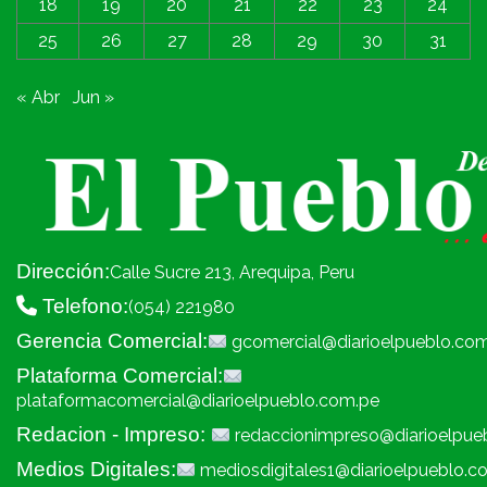
18
19
20
21
22
23
24
25
26
27
28
29
30
31
« Abr
Jun »
Dirección:
Calle Sucre 213, Arequipa, Peru
Telefono:
(054) 221980
Gerencia Comercial:
gcomercial@diarioelpueblo.co
Plataforma Comercial:
plataformacomercial@diarioelpueblo.com.pe
Redacion - Impreso:
redaccionimpreso@diarioelpue
Medios Digitales:
mediosdigitales1@diarioelpueblo.c