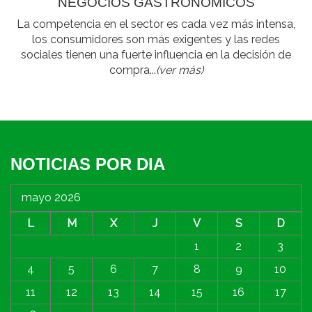
NEGOCIOS GASTRONÓMICOS
La competencia en el sector es cada vez más intensa,
los consumidores son más exigentes y las redes
sociales tienen una fuerte influencia en la decisión de
compra...
(ver más)
NOTICIAS POR DIA
mayo 2026
L
M
X
J
V
S
D
1
2
3
4
5
6
7
8
9
10
11
12
13
14
15
16
17