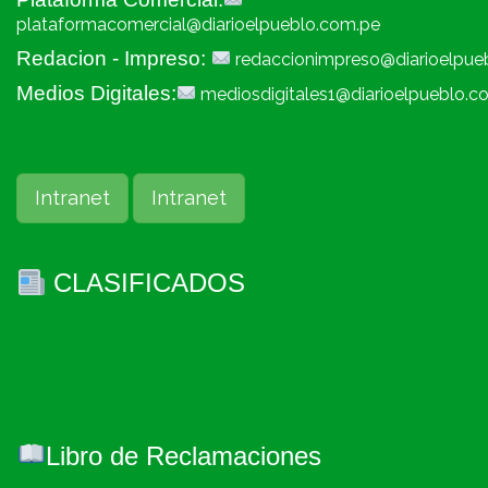
plataformacomercial@diarioelpueblo.com.pe
Redacion - Impreso:
redaccionimpreso@diarioelpue
Medios Digitales:
mediosdigitales1@diarioelpueblo.c
Intranet
Intranet
CLASIFICADOS
Libro de Reclamaciones