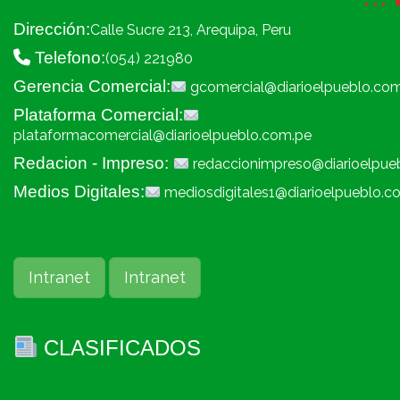
Dirección:
Calle Sucre 213, Arequipa, Peru
Telefono:
(054) 221980
Gerencia Comercial:
gcomercial@diarioelpueblo.co
Plataforma Comercial:
plataformacomercial@diarioelpueblo.com.pe
Redacion - Impreso:
redaccionimpreso@diarioelpue
Medios Digitales:
mediosdigitales1@diarioelpueblo.c
Intranet
Intranet
CLASIFICADOS