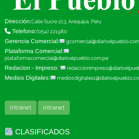
Dirección:
Calle Sucre 213, Arequipa, Peru
Telefono:
(054) 221980
Gerencia Comercial:
gcomercial@diarioelpueblo.co
Plataforma Comercial:
plataformacomercial@diarioelpueblo.com.pe
Redacion - Impreso:
redaccionimpreso@diarioelpue
Medios Digitales:
mediosdigitales1@diarioelpueblo.c
Intranet
Intranet
CLASIFICADOS