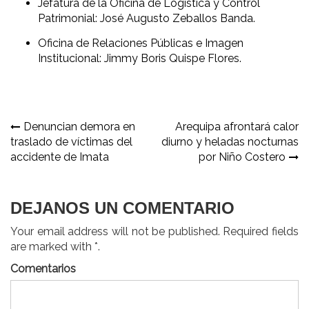
Jefatura de la Oficina de Logística y Control
Patrimonial: José Augusto Zeballos Banda.
Oficina de Relaciones Públicas e Imagen
Institucional: Jimmy Boris Quispe Flores.
Navegación
Denuncian demora en
Arequipa afrontará calor
traslado de víctimas del
diurno y heladas nocturnas
de
accidente de Imata
por Niño Costero
entradas
DEJANOS UN COMENTARIO
Your email address will not be published. Required fields
are marked with *.
Comentarios