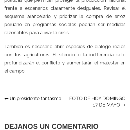
políticas que permitan proteger la producción nacional
frente a escenarios claramente desiguales. Revisar el
esquema arancelario y priorizar la compra de arroz
peruano en programas sociales podrían ser medidas
razonables para aliviar la crisis.
También es necesario abrir espacios de diálogo reales
con los agricultores. El silencio o la indiferencia solo
profundizarán el conflicto y aumentarán el malestar en
el campo.
Navegación
Un presidente fantasma
FOTO DE HOY DOMINGO
17 DE MAYO
de
entradas
DEJANOS UN COMENTARIO