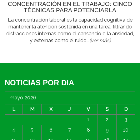
CONCENTRACIÓN EN EL TRABAJO: CINCO
TÉCNICAS PARA POTENCIARLA
La concentración laboral es la capacidad cognitiva de
mantener la atención sostenida en una tarea, filtrando
distracciones internas como el cansancio o la ansiedad,
y externas como el ruido...
(ver más)
NOTICIAS POR DIA
mayo 2026
L
M
X
J
V
S
D
1
2
3
4
5
6
7
8
9
10