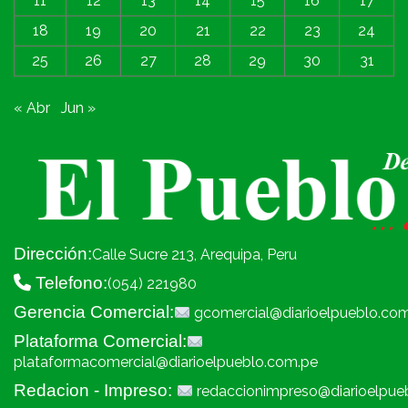
11
12
13
14
15
16
17
18
19
20
21
22
23
24
25
26
27
28
29
30
31
« Abr
Jun »
Dirección:
Calle Sucre 213, Arequipa, Peru
Telefono:
(054) 221980
Gerencia Comercial:
gcomercial@diarioelpueblo.co
Plataforma Comercial:
plataformacomercial@diarioelpueblo.com.pe
Redacion - Impreso:
redaccionimpreso@diarioelpue