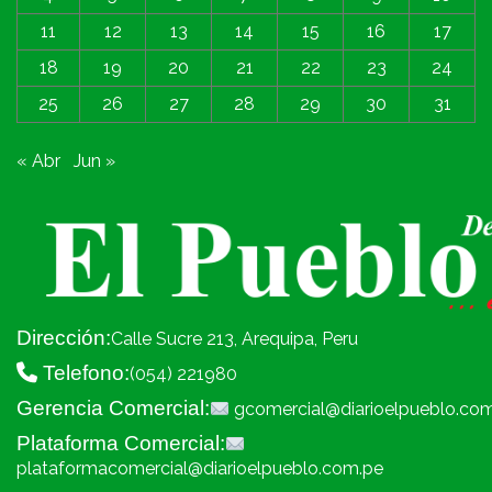
11
12
13
14
15
16
17
18
19
20
21
22
23
24
25
26
27
28
29
30
31
« Abr
Jun »
Dirección:
Calle Sucre 213, Arequipa, Peru
Telefono:
(054) 221980
Gerencia Comercial:
gcomercial@diarioelpueblo.co
Plataforma Comercial:
plataformacomercial@diarioelpueblo.com.pe