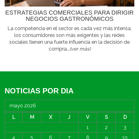
ESTRATEGIAS COMERCIALES PARA DIRIGIR
NEGOCIOS GASTRONÓMICOS
La competencia en el sector es cada vez más intensa,
los consumidores son más exigentes y las redes
sociales tienen una fuerte influencia en la decisión de
compra...
(ver más)
NOTICIAS POR DIA
mayo 2026
L
M
X
J
V
S
D
1
2
3
4
5
6
7
8
9
10