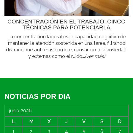
CONCENTRACIÓN EN EL TRABAJO: CINCO
TÉCNICAS PARA POTENCIARLA
La concentración laboral es la capacidad cognitiva de
mantener la atención sostenida en una tarea, filtrando
distracciones internas como el cansancio o la ansiedad,
y externas como el ruido...
(ver más)
NOTICIAS POR DIA
junio 2026
L
M
X
J
V
S
D
1
2
3
4
5
6
7