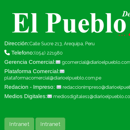
Dirección:
Calle Sucre 213, Arequipa, Peru
Telefono:
(054) 221980
Gerencia Comercial:
gcomercial@diarioelpueblo.co
Plataforma Comercial:
plataformacomercial@diarioelpueblo.com.pe
Redacion - Impreso:
redaccionimpreso@diarioelpue
Medios Digitales:
mediosdigitales1@diarioelpueblo.c
Intranet
Intranet