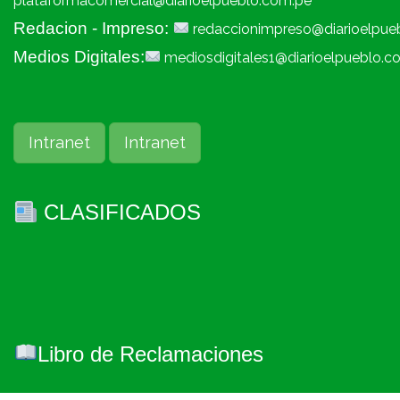
plataformacomercial@diarioelpueblo.com.pe
Redacion - Impreso:
redaccionimpreso@diarioelpue
Medios Digitales:
mediosdigitales1@diarioelpueblo.c
Intranet
Intranet
CLASIFICADOS
Libro de Reclamaciones