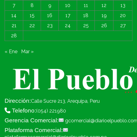
7
8
9
10
11
12
13
14
15
16
17
18
19
20
21
22
23
24
25
26
27
28
« Ene
Mar »
Dirección:
Calle Sucre 213, Arequipa, Peru
Telefono:
(054) 221980
Gerencia Comercial:
gcomercial@diarioelpueblo.co
Plataforma Comercial: