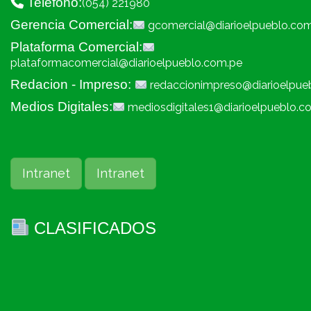
Telefono:
(054) 221980
Gerencia Comercial:
gcomercial@diarioelpueblo.co
Plataforma Comercial:
plataformacomercial@diarioelpueblo.com.pe
Redacion - Impreso:
redaccionimpreso@diarioelpue
Medios Digitales:
mediosdigitales1@diarioelpueblo.c
Intranet
Intranet
CLASIFICADOS