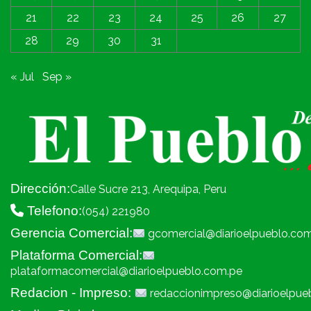
21
22
23
24
25
26
27
28
29
30
31
« Jul
Sep »
Dirección:
Calle Sucre 213, Arequipa, Peru
Telefono:
(054) 221980
Gerencia Comercial:
gcomercial@diarioelpueblo.co
Plataforma Comercial:
plataformacomercial@diarioelpueblo.com.pe
Redacion - Impreso:
redaccionimpreso@diarioelpue