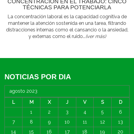
CONCENTRACIÓN EN EL TRABAJO: CINCO
TÉCNICAS PARA POTENCIARLA
La concentración laboral es la capacidad cognitiva de
mantener la atención sostenida en una tarea, filtrando
distracciones internas como el cansancio o la ansiedad,
y externas como el ruido...
(ver más)
NOTICIAS POR DIA
agosto 2023
L
M
X
J
V
S
D
1
2
3
4
5
6
7
8
9
10
11
12
13
14
15
16
17
18
19
20