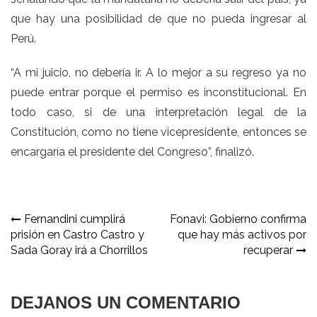
que hay una posibilidad de que no pueda ingresar al
Perú.
“A mi juicio, no debería ir. A lo mejor a su regreso ya no
puede entrar porque el permiso es inconstitucional. En
todo caso, si de una interpretación legal de la
Constitución, como no tiene vicepresidente, entonces se
encargaría el presidente del Congreso”, finalizó.
Navegación
Fernandini cumplirá
Fonavi: Gobierno confirma
prisión en Castro Castro y
que hay más activos por
de
Sada Goray irá a Chorrillos
recuperar
entradas
DEJANOS UN COMENTARIO