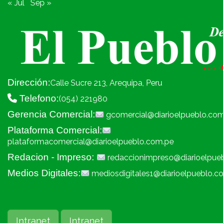
« Jul
Sep »
Dirección:
Calle Sucre 213, Arequipa, Peru
Telefono:
(054) 221980
Gerencia Comercial:
gcomercial@diarioelpueblo.co
Plataforma Comercial:
plataformacomercial@diarioelpueblo.com.pe
Redacion - Impreso:
redaccionimpreso@diarioelpue
Medios Digitales:
mediosdigitales1@diarioelpueblo.c
Intranet
Intranet