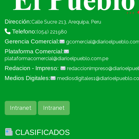
Dirección:
Calle Sucre 213, Arequipa, Peru
Telefono:
(054) 221980
Gerencia Comercial:
gcomercial@diarioelpueblo.co
Plataforma Comercial:
plataformacomercial@diarioelpueblo.com.pe
Redacion - Impreso:
redaccionimpreso@diarioelpue
Medios Digitales:
mediosdigitales1@diarioelpueblo.c
Intranet
Intranet
CLASIFICADOS