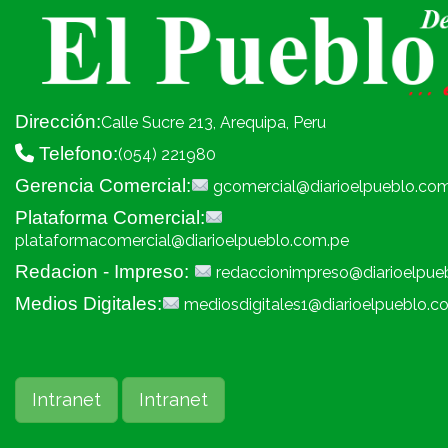
Dirección:
Calle Sucre 213, Arequipa, Peru
Telefono:
(054) 221980
Gerencia Comercial:
gcomercial@diarioelpueblo.co
Plataforma Comercial:
plataformacomercial@diarioelpueblo.com.pe
Redacion - Impreso:
redaccionimpreso@diarioelpue
Medios Digitales:
mediosdigitales1@diarioelpueblo.c
Intranet
Intranet