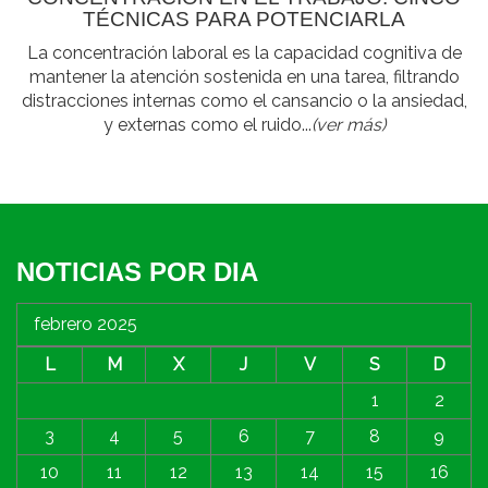
TÉCNICAS PARA POTENCIARLA
La concentración laboral es la capacidad cognitiva de
mantener la atención sostenida en una tarea, filtrando
distracciones internas como el cansancio o la ansiedad,
y externas como el ruido...
(ver más)
NOTICIAS POR DIA
febrero 2025
L
M
X
J
V
S
D
1
2
3
4
5
6
7
8
9
10
11
12
13
14
15
16