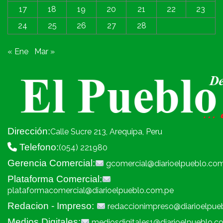
17
18
19
20
21
22
23
24
25
26
27
28
« Ene
Mar »
Dirección:
Calle Sucre 213, Arequipa, Peru
Telefono:
(054) 221980
Gerencia Comercial:
gcomercial@diarioelpueblo.co
Plataforma Comercial:
plataformacomercial@diarioelpueblo.com.pe
Redacion - Impreso:
redaccionimpreso@diarioelpue
Medios Digitales:
mediosdigitales1@diarioelpueblo.c