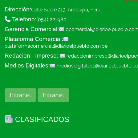
Dirección:
Calle Sucre 213, Arequipa, Peru
Telefono:
(054) 221980
Gerencia Comercial:
gcomercial@diarioelpueblo.co
Plataforma Comercial:
plataformacomercial@diarioelpueblo.com.pe
Redacion - Impreso:
redaccionimpreso@diarioelpue
Medios Digitales:
mediosdigitales1@diarioelpueblo.c
Intranet
Intranet
CLASIFICADOS