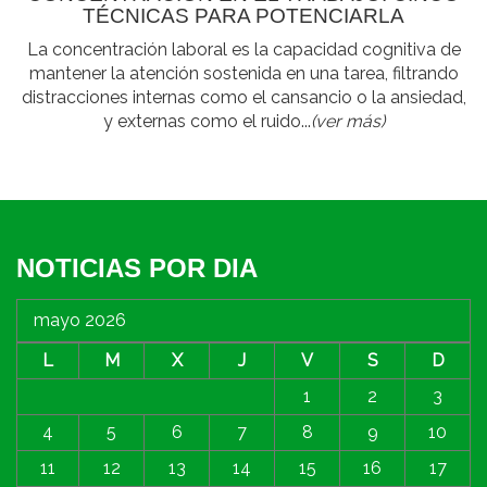
TÉCNICAS PARA POTENCIARLA
La concentración laboral es la capacidad cognitiva de
mantener la atención sostenida en una tarea, filtrando
distracciones internas como el cansancio o la ansiedad,
y externas como el ruido...
(ver más)
NOTICIAS POR DIA
mayo 2026
L
M
X
J
V
S
D
1
2
3
4
5
6
7
8
9
10
11
12
13
14
15
16
17