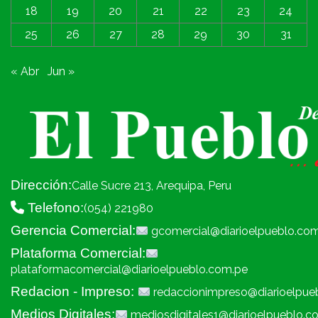
18
19
20
21
22
23
24
25
26
27
28
29
30
31
« Abr
Jun »
Dirección:
Calle Sucre 213, Arequipa, Peru
Telefono:
(054) 221980
Gerencia Comercial:
gcomercial@diarioelpueblo.co
Plataforma Comercial:
plataformacomercial@diarioelpueblo.com.pe
Redacion - Impreso:
redaccionimpreso@diarioelpue
Medios Digitales:
mediosdigitales1@diarioelpueblo.c