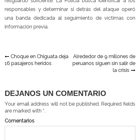
resguardo suficiente. La Policía busca identificar a los
responsables y determinar si detrás del ataque operó
una banda dedicada al seguimiento de víctimas con
información previa.
Navegación
Choque en Chiguata deja
Alrededor de 9 millones de
16 pasajeros heridos
peruanos siguen sin salir de
de
la crisis
entradas
DEJANOS UN COMENTARIO
Your email address will not be published. Required fields
are marked with *.
Comentarios