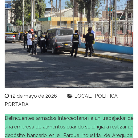
12 de mayo de 2026
LOCAL
POLÍTICA
PORTADA
Delincuentes armados interceptaron a un trabajador de
una empresa de alimentos cuando se dirigía a realizar un
depósito bancario en el Parque Industrial de Arequipa.