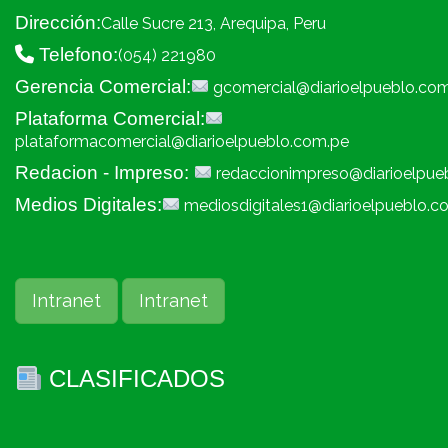
Dirección:
Calle Sucre 213, Arequipa, Peru
Telefono:
(054) 221980
Gerencia Comercial:
gcomercial@diarioelpueblo.co
Plataforma Comercial:
plataformacomercial@diarioelpueblo.com.pe
Redacion - Impreso:
redaccionimpreso@diarioelpue
Medios Digitales:
mediosdigitales1@diarioelpueblo.c
Intranet
Intranet
CLASIFICADOS