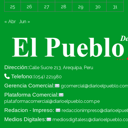
25
26
27
28
29
30
31
« Abr
Jun »
Dirección:
Calle Sucre 213, Arequipa, Peru
Telefono:
(054) 221980
Gerencia Comercial:
gcomercial@diarioelpueblo.co
Plataforma Comercial:
plataformacomercial@diarioelpueblo.com.pe
Redacion - Impreso:
redaccionimpreso@diarioelpue
Medios Digitales:
mediosdigitales1@diarioelpueblo.c