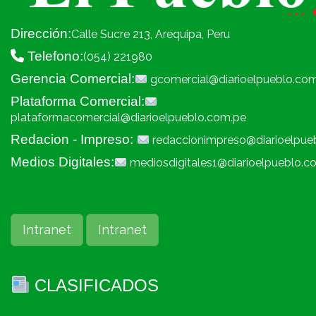
Dirección:
Calle Sucre 213, Arequipa, Peru
Telefono:
(054) 221980
Gerencia Comercial:
gcomercial@diarioelpueblo.co
Plataforma Comercial:
plataformacomercial@diarioelpueblo.com.pe
Redacion - Impreso:
redaccionimpreso@diarioelpue
Medios Digitales:
mediosdigitales1@diarioelpueblo.c
Intranet
Intranet
CLASIFICADOS