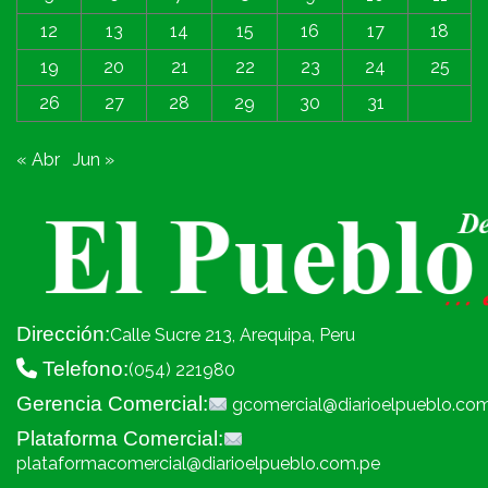
12
13
14
15
16
17
18
19
20
21
22
23
24
25
26
27
28
29
30
31
« Abr
Jun »
Dirección:
Calle Sucre 213, Arequipa, Peru
Telefono:
(054) 221980
Gerencia Comercial:
gcomercial@diarioelpueblo.co
Plataforma Comercial:
plataformacomercial@diarioelpueblo.com.pe