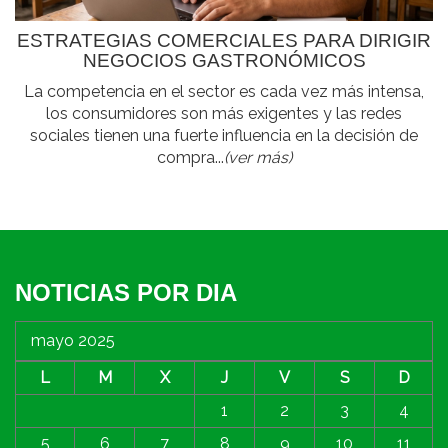
ESTRATEGIAS COMERCIALES PARA DIRIGIR
NEGOCIOS GASTRONÓMICOS
La competencia en el sector es cada vez más intensa,
los consumidores son más exigentes y las redes
sociales tienen una fuerte influencia en la decisión de
compra...
(ver más)
NOTICIAS POR DIA
mayo 2025
L
M
X
J
V
S
D
1
2
3
4
5
6
7
8
9
10
11