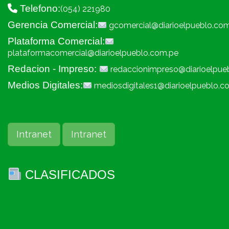
Telefono:
(054) 221980
Gerencia Comercial:
gcomercial@diarioelpueblo.co
Plataforma Comercial:
plataformacomercial@diarioelpueblo.com.pe
Redacion - Impreso:
redaccionimpreso@diarioelpue
Medios Digitales:
mediosdigitales1@diarioelpueblo.c
Intranet
Intranet
CLASIFICADOS