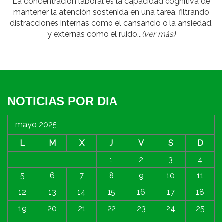
La concentración laboral es la capacidad cognitiva de
mantener la atención sostenida en una tarea, filtrando
distracciones internas como el cansancio o la ansiedad,
y externas como el ruido...
(ver más)
NOTICIAS POR DIA
mayo 2025
L
M
X
J
V
S
D
1
2
3
4
5
6
7
8
9
10
11
12
13
14
15
16
17
18
19
20
21
22
23
24
25