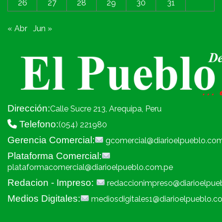
26
27
28
29
30
31
« Abr
Jun »
Dirección:
Calle Sucre 213, Arequipa, Peru
Telefono:
(054) 221980
Gerencia Comercial:
gcomercial@diarioelpueblo.co
Plataforma Comercial:
plataformacomercial@diarioelpueblo.com.pe
Redacion - Impreso:
redaccionimpreso@diarioelpue
Medios Digitales:
mediosdigitales1@diarioelpueblo.c