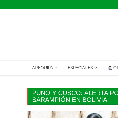
Skip
to
content
AREQUIPA
ESPECIALES
OP
PUNO Y CUSCO: ALERTA P
SARAMPIÓN EN BOLIVIA