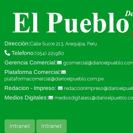
Dirección:
Calle Sucre 213, Arequipa, Peru
Telefono:
(054) 221980
Gerencia Comercial:
gcomercial@diarioelpueblo.co
Plataforma Comercial:
plataformacomercial@diarioelpueblo.com.pe
Redacion - Impreso:
redaccionimpreso@diarioelpue
Medios Digitales:
mediosdigitales1@diarioelpueblo.c
Intranet
Intranet