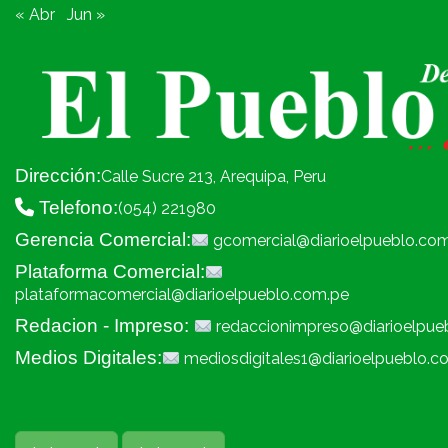
« Abr
Jun »
Dirección:
Calle Sucre 213, Arequipa, Peru
Telefono:
(054) 221980
Gerencia Comercial:
gcomercial@diarioelpueblo.co
Plataforma Comercial:
plataformacomercial@diarioelpueblo.com.pe
Redacion - Impreso:
redaccionimpreso@diarioelpue
Medios Digitales:
mediosdigitales1@diarioelpueblo.c