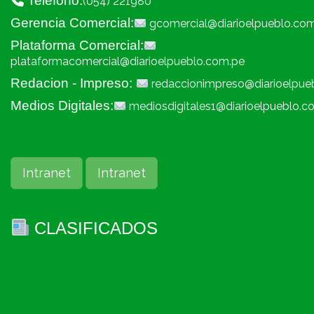
Telefono:
(054) 221980
Gerencia Comercial:
gcomercial@diarioelpueblo.co
Plataforma Comercial:
plataformacomercial@diarioelpueblo.com.pe
Redacion - Impreso:
redaccionimpreso@diarioelpue
Medios Digitales:
mediosdigitales1@diarioelpueblo.c
Intranet
Intranet
CLASIFICADOS