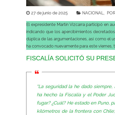
27 de junio de 2025
NACIONAL
PO
El expresidente Martín Vizcarra participó en au
indicando que los apercibimientos decretados 
dúplica de las argumentaciones, así como el us
ha convocado nuevamente para este viernes, t
FISCALÍA SOLICITÓ SU PRES
“
La seguridad la he dado siempre, 
ha hecho la Fiscalía y el Poder Judi
fugar? ¿Cuál? He estado en Puno, par
kilómetros de la frontera con Chile