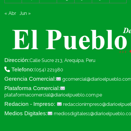
« Abr
Jun »
Dirección:
Calle Sucre 213, Arequipa, Peru
Telefono:
(054) 221980
Gerencia Comercial:
gcomercial@diarioelpueblo.co
Plataforma Comercial:
plataformacomercial@diarioelpueblo.com.pe
Redacion - Impreso:
redaccionimpreso@diarioelpue
Medios Digitales:
mediosdigitales1@diarioelpueblo.c