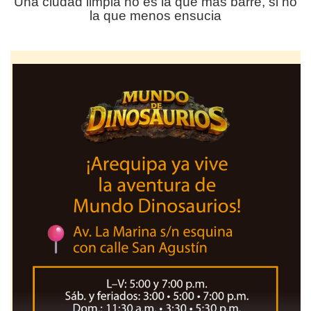
Una ciudad limpia no es la que más barre, si no
la que menos ensucia