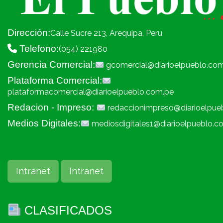
Dirección:
Calle Sucre 213, Arequipa, Peru
Telefono:
(054) 221980
Gerencia Comercial:
gcomercial@diarioelpueblo.co
Plataforma Comercial:
plataformacomercial@diarioelpueblo.com.pe
Redacion - Impreso:
redaccionimpreso@diarioelpue
Medios Digitales:
mediosdigitales1@diarioelpueblo.c
Intranet
Intranet
CLASIFICADOS